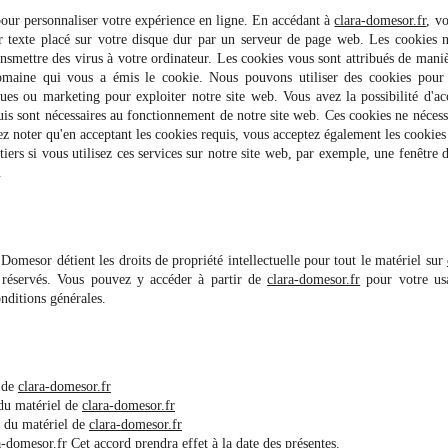
pour personnaliser votre expérience en ligne. En accédant à
clara-domesor.fr
, vo
r texte placé sur votre disque dur par un serveur de page web. Les cookies n
smettre des virus à votre ordinateur. Les cookies vous sont attribués de maniè
aine qui vous a émis le cookie. Nous pouvons utiliser des cookies pour co
iques ou marketing pour exploiter notre site web. Vous avez la possibilité d'ac
quis sont nécessaires au fonctionnement de notre site web. Ces cookies ne néces
ez noter qu'en acceptant les cookies requis, vous acceptez également les cookies t
 tiers si vous utilisez ces services sur notre site web, par exemple, une fenêtre 
.
 Domesor détient les droits de propriété intellectuelle pour tout le matériel sur
nt réservés. Vous pouvez y accéder à partir de
clara-domesor.fr
pour votre usa
onditions générales.
l de
clara-domesor.fr
 du matériel de
clara-domesor.fr
r du matériel de
clara-domesor.fr
a-domesor.fr
Cet accord prendra effet à la date des présentes.