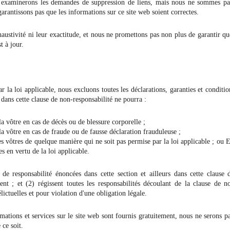
examinerons les demandes de suppression de liens, mais nous ne sommes pas 
rantissons pas que les informations sur ce site web soient correctes.
austivité ni leur exactitude, et nous ne promettons pas non plus de garantir qu
t à jour.
 la loi applicable, nous excluons toutes les déclarations, garanties et condition
n dans cette clause de non-responsabilité ne pourra :
la vôtre en cas de décès ou de blessure corporelle ;
la vôtre en cas de fraude ou de fausse déclaration frauduleuse ;
es vôtres de quelque manière qui ne soit pas permise par la loi applicable ; ou E
s en vertu de la loi applicable.
s de responsabilité énoncées dans cette section et ailleurs dans cette clause 
nt ; et (2) régissent toutes les responsabilités découlant de la clause de no
élictuelles et pour violation d'une obligation légale.
rmations et services sur le site web sont fournis gratuitement, nous ne serons p
ce soit.