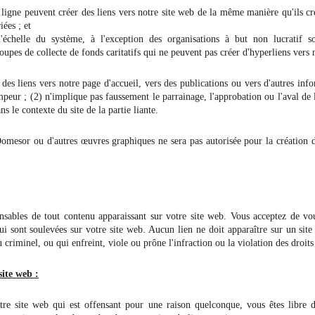
 ligne peuvent créer des liens vers notre site web de la même manière qu'ils cré
iées ; et
l'échelle du système, à l'exception des organisations à but non lucratif so
oupes de collecte de fonds caritatifs qui ne peuvent pas créer d'hyperliens vers 
des liens vers notre page d'accueil, vers des publications ou vers d'autres inf
mpeur ; (2) n'implique pas faussement le parrainage, l'approbation ou l'aval de l
ans le contexte du site de la partie liante.
Domesor ou d'autres œuvres graphiques ne sera pas autorisée pour la création d
nsables de tout contenu apparaissant sur votre site web. Vous acceptez de vo
ui sont soulevées sur votre site web. Aucun lien ne doit apparaître sur un site
riminel, ou qui enfreint, viole ou prône l'infraction ou la violation des droits 
site web :
tre site web qui est offensant pour une raison quelconque, vous êtes libre 